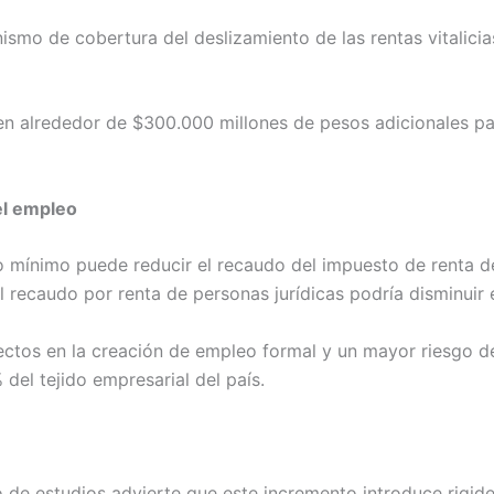
smo de cobertura del deslizamiento de las rentas vitalicia
 en alrededor de $300.000 millones de pesos adicionales pa
el empleo
io mínimo puede reducir el recaudo del impuesto de renta 
l recaudo por renta de personas jurídicas podría disminuir 
ectos en la creación de empleo formal y un mayor riesgo d
el tejido empresarial del país.
o de estudios advierte que este incremento introduce rigide