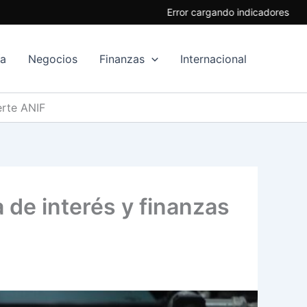
Error cargando indicadores
ía
Negocios
Finanzas
Internacional
erte ANIF
 de interés y finanzas