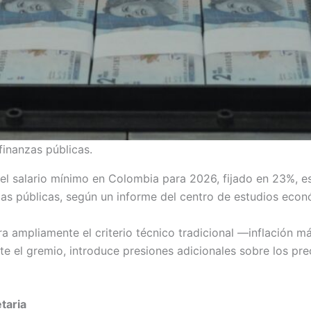
inanzas públicas.
el salario mínimo en Colombia para 2026, fijado en 23%, e
nanzas públicas, según un informe del centro de estudios eco
ra ampliamente el criterio técnico tradicional —inflación 
rte el gremio, introduce presiones adicionales sobre los pre
etaria