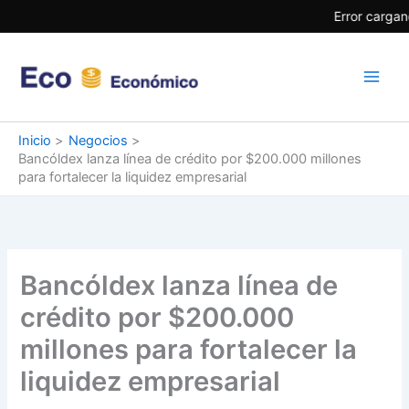
Ir
Error cargan
al
contenido
Inicio
Negocios
Bancóldex lanza línea de crédito por $200.000 millones
para fortalecer la liquidez empresarial
Bancóldex lanza línea de
crédito por $200.000
millones para fortalecer la
liquidez empresarial