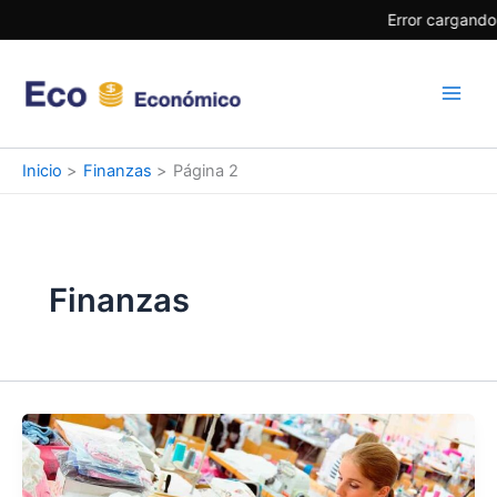
Ir
Error cargando i
al
contenido
Inicio
Finanzas
Página 2
Finanzas