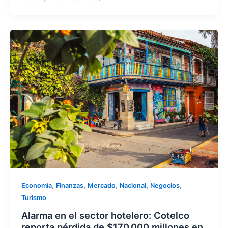
,
,
,
,
,
Economía
Finanzas
Mercado
Nacional
Negocios
Turismo
Alarma en el sector hotelero: Cotelco
reporta pérdida de $170.000 millones en