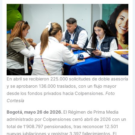
En abril se recibieron 225.000 solicitudes de doble asesoría
y se aprobaron 136.000 traslados, con un flujo mayor
desde los fondos privados hacia Colpensiones.
Foto
Cortesía
Bogotá, mayo 26 de 2026.
El Régimen de Prima Media
administrado por Colpensiones cerró abril de 2026 con un
total de 1’908.797 pensionados, tras reconocer 12.501
nuevas jubilaciones y registrar 3.397 fallecimientos. El