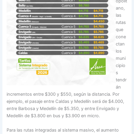
opolit
ano,
las
rutas
que
cone
ctan
los
muni
cipio
s
tendr
án
incrementos entre $300 y $550, según la distancia. Por
ejemplo, el pasaje entre Caldas y Medellín será de $4.000,
entre Barbosa y Medellín de $5.350, y entre Envigado y
Medellín de $3.800 en bus y $3.900 en micro.
Para las rutas integradas al sistema masivo, el aumento