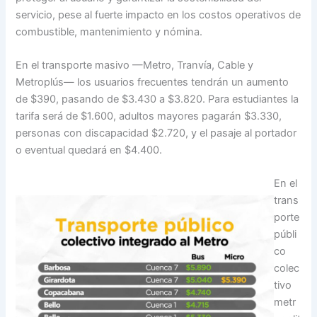
servicio, pese al fuerte impacto en los costos operativos de
combustible, mantenimiento y nómina.
En el transporte masivo —Metro, Tranvía, Cable y
Metroplús— los usuarios frecuentes tendrán un aumento
de $390, pasando de $3.430 a $3.820. Para estudiantes la
tarifa será de $1.600, adultos mayores pagarán $3.330,
personas con discapacidad $2.720, y el pasaje al portador
o eventual quedará en $4.400.
En el
trans
porte
públi
co
colec
tivo
metr