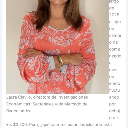
largo
de
2025,
el tipo
de
cambi
o ha
come
nzado
el
mes
de
enero
fluctu
ando
Laura Clavijo, directora de Investigaciones
por
Económicas, Sectoriales y de Mercado de
debaj
Bancolombia
o de
los $3.700. Pero, ¿qué factores están impulsando esta