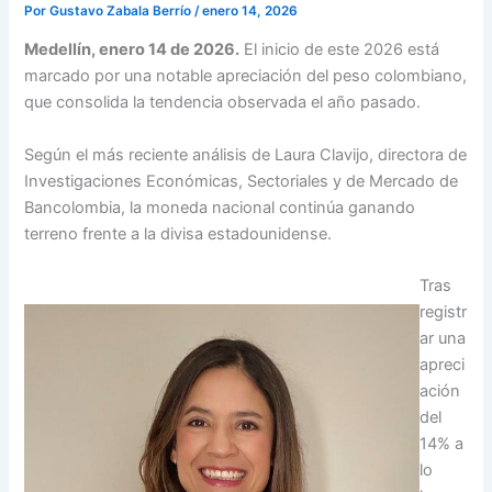
Por
Gustavo Zabala Berrío
/
enero 14, 2026
Medellín, enero 14 de 2026.
El inicio de este 2026 está
marcado por una notable apreciación del peso colombiano,
que consolida la tendencia observada el año pasado.
Según el más reciente análisis de Laura Clavijo, directora de
Investigaciones Económicas, Sectoriales y de Mercado de
Bancolombia, la moneda nacional continúa ganando
terreno frente a la divisa estadounidense.
Tras
registr
ar una
apreci
ación
del
14% a
lo