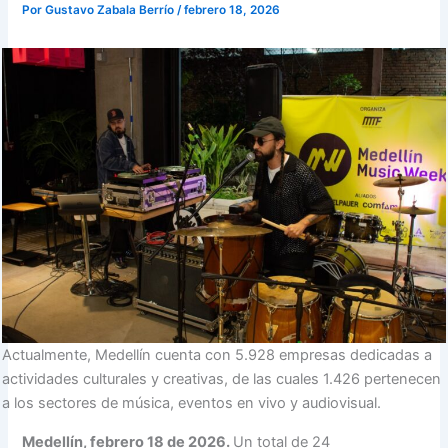
Por
Gustavo Zabala Berrío
/
febrero 18, 2026
Actualmente, Medellín cuenta con 5.928 empresas dedicadas a
actividades culturales y creativas, de las cuales 1.426 pertenecen
a los sectores de música, eventos en vivo y audiovisual.
Medellín, febrero 18 de 2026.
Un total de 24