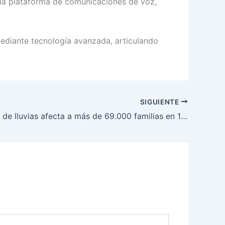
 la plataforma de comunicaciones de voz,
mediante tecnología avanzada, articulando
SIGUIENTE
Temporada de lluvias afecta a más de 69.000 familias en 16 departamentos: se activa corredor humanitario con apoyo de Bancos de Alimentos