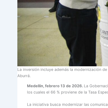
La inversión incluye además la modernización d
Aburrá.
Medellín, febrero 13 de 2026.
La Gobernaci
los cuales el 66 % proviene de la Tasa Esp
La iniciativa busca modernizar las comunica