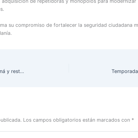
la adquisición de repetidoras y monopolos para modernizar
s.
firma su compromiso de fortalecer la seguridad ciudadana 
danía.
ANI culmina obras de atención en el sector Sinifaná y restablece la movilidad en Pacífico 1
publicada.
Los campos obligatorios están marcados con
*