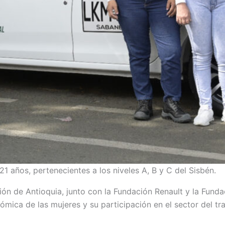
21 años, pertenecientes a los niveles A, B y C del Sisbén.
n de Antioquia, junto con la Fundación Renault y la Funda
mica de las mujeres y su participación en el sector del tr