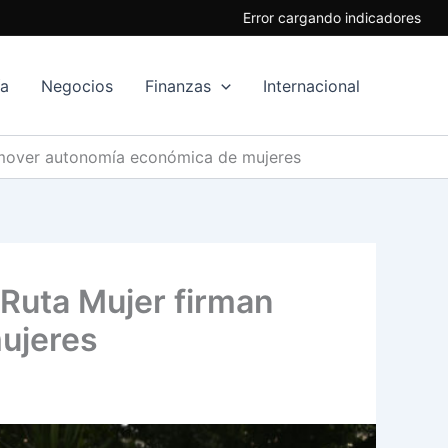
Error cargando indicadores
ía
Negocios
Finanzas
Internacional
omover autonomía económica de mujeres
 Ruta Mujer firman
ujeres