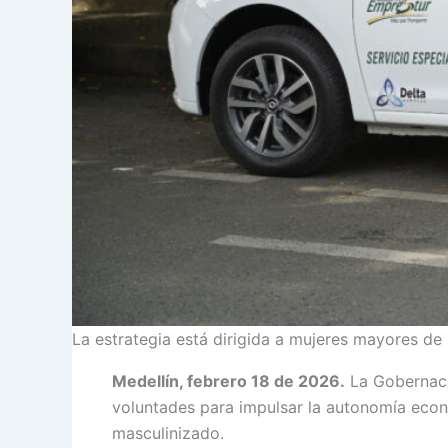
La estrategia está dirigida a mujeres mayores de 
Medellín, febrero 18 de 2026.
La Gobernació
voluntades para impulsar la autonomía econó
masculinizado.