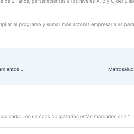
es de 21 años, pertenecientes a los niveles A, B y C del S
.
ampliar el programa y sumar más actores empresariales par
Más de $200.000 millones se destinarán a mejoramientos de vivienda en Antioquia
publicada.
Los campos obligatorios están marcados con
*