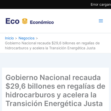
Ir
Error cargan
al
contenido
Inicio
Negocios
Gobierno Nacional recauda $29,6 billones en regalías de
hidrocarburos y acelera la Transición Energética Justa
Gobierno Nacional recauda
$29,6 billones en regalías de
hidrocarburos y acelera la
Transición Energética Justa