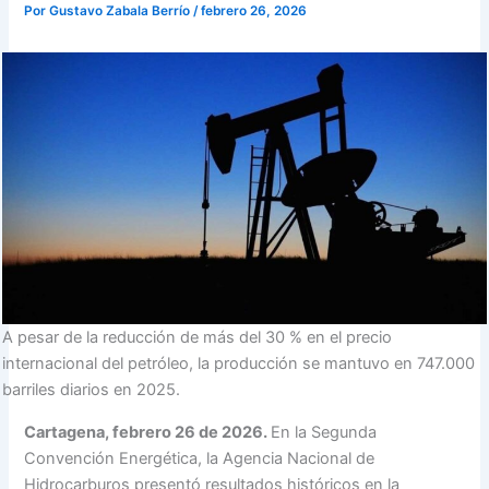
Por
Gustavo Zabala Berrío
/
febrero 26, 2026
A pesar de la reducción de más del 30 % en el precio
internacional del petróleo, la producción se mantuvo en 747.000
barriles diarios en 2025.
Cartagena, febrero 26 de 2026.
En la Segunda
Convención Energética, la Agencia Nacional de
Hidrocarburos presentó resultados históricos en la