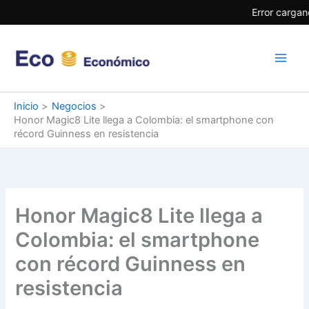
Ir
Error cargan
al
contenido
Inicio
Negocios
Honor Magic8 Lite llega a Colombia: el smartphone con
récord Guinness en resistencia
Honor Magic8 Lite llega a
Colombia: el smartphone
con récord Guinness en
resistencia