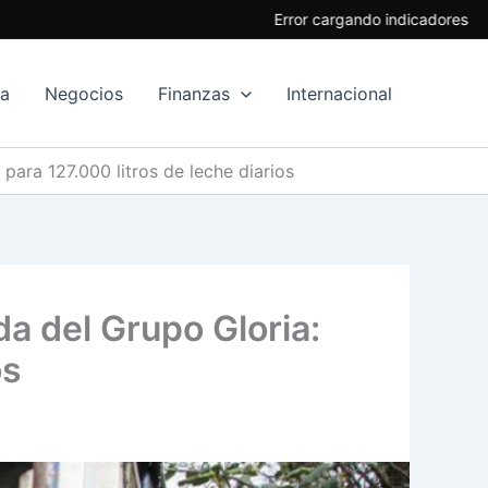
Error cargando indicadores
ía
Negocios
Finanzas
Internacional
para 127.000 litros de leche diarios
da del Grupo Gloria:
os