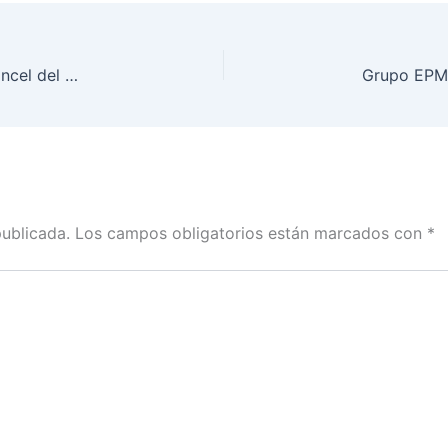
Gobierno Nacional blinda la industria pesada: Arancel del 35% para productos siderúrgicos y metalmecánicos
publicada.
Los campos obligatorios están marcados con
*