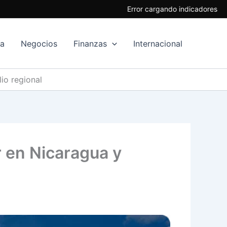
Error cargando indicadores
ía
Negocios
Finanzas
Internacional
io regional
r en Nicaragua y