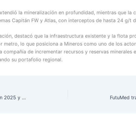
tendió la mineralización en profundidad, mientras que la 
emas Capitán FW y Atlas, con interceptos de hasta 24 g/t d
ción, destacó que la infraestructura existente y la flota p
r metro, lo que posiciona a Mineros como uno de los actor
 la compañía de incrementar recursos y reservas minerales
ndo su portafolio regional.
ABACO entregó 55.000 toneladas de alimentos en 2025 y atendió a 1,6 millones de personas vulnerables