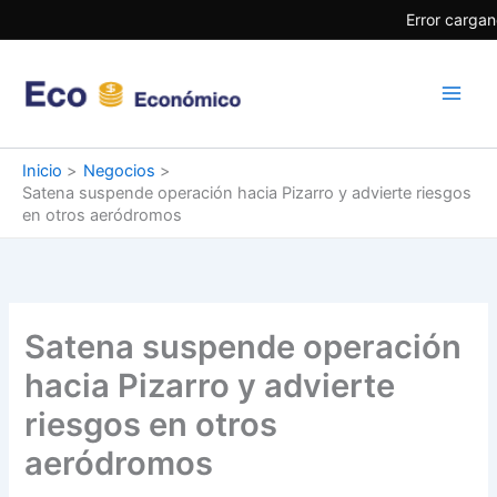
Ir
Error cargan
al
contenido
Inicio
Negocios
Satena suspende operación hacia Pizarro y advierte riesgos
en otros aeródromos
Satena suspende operación
hacia Pizarro y advierte
riesgos en otros
aeródromos