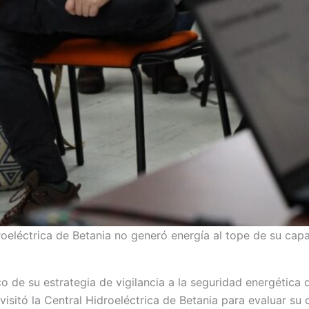
roeléctrica de Betania no generó energía al tope de su capa
 de su estrategia de vigilancia a la seguridad energética d
 visitó la Central Hidroeléctrica de Betania para evaluar su