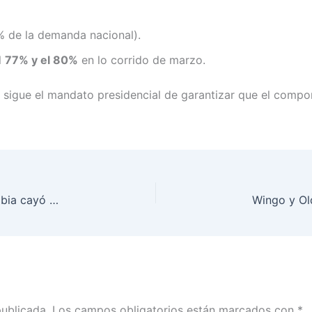
 de la demanda nacional).
l
77% y el 80%
en lo corrido de marzo.
n sigue el mandato presidencial de garantizar que el compo
Crisis en el campo: Producción de café en Colombia cayó 36 % en febrero de 2026
publicada.
Los campos obligatorios están marcados con
*