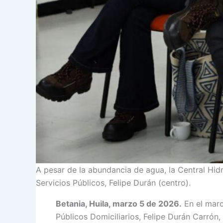
A pesar de la abundancia de agua, la Central Hid
Servicios Públicos, Felipe Durán (centro).
Betania, Huila, marzo 5 de 2026.
En el marco
Públicos Domiciliarios, Felipe Durán Carrón,