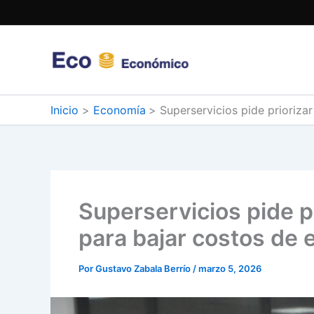
Ir
al
contenido
Inicio
Economía
Superservicios pide priorizar
Superservicios pide pr
para bajar costos de 
Por
Gustavo Zabala Berrío
/
marzo 5, 2026