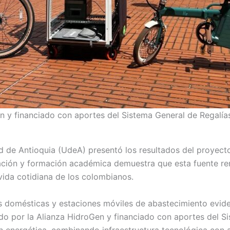
en y financiado con aportes del Sistema General de Regalía
 de Antioquia (UdeA) presentó los resultados del proyect
igación y formación académica demuestra que esta fuente re
 vida cotidiana de los colombianos.
as domésticas y estaciones móviles de abastecimiento evide
ado por la Alianza HidroGen y financiado con aportes del S
 energética, combinando infraestructura tecnológica con a