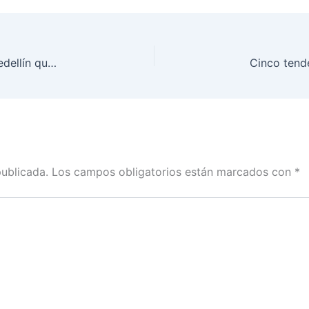
Ruta N abre convocatoria para 48 startups de Medellín que buscan acelerar su crecimiento empresarial
publicada.
Los campos obligatorios están marcados con
*