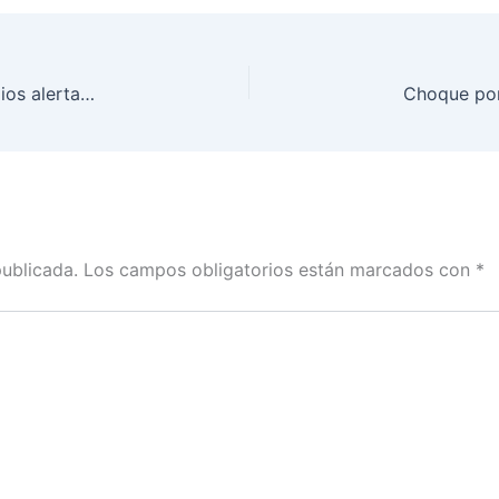
Sector energético en “cuidados intensivos”: Gremios alertan deuda de $9,2 billones y riesgo de racionamiento
publicada.
Los campos obligatorios están marcados con
*