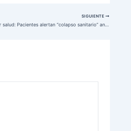
SIGUIENTE
Choque por salud: Pacientes alertan “colapso sanitario” ante orden de liquidar EPS; Supersalud pide calma