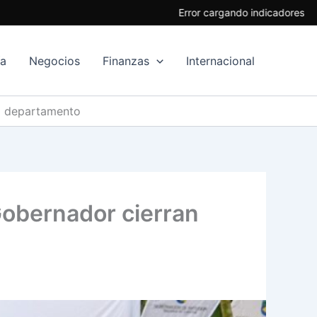
Error cargando indicadores
ía
Negocios
Finanzas
Internacional
del departamento
 Gobernador cierran