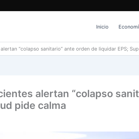
Inicio
Econom
alertan “colapso sanitario” ante orden de liquidar EPS; Su
ientes alertan “colapso sanit
lud pide calma