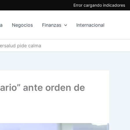
Error cargando indicadores
ía
Negocios
Finanzas
Internacional
persalud pide calma
ario” ante orden de