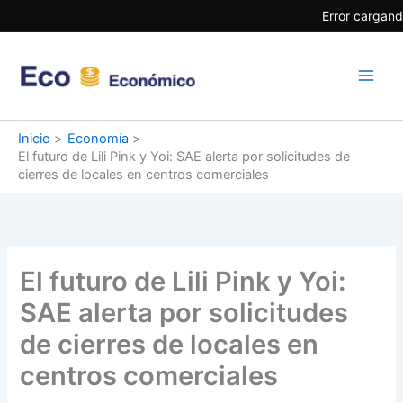
Ir
Error cargando
al
contenido
Inicio
Economía
El futuro de Lili Pink y Yoi: SAE alerta por solicitudes de
cierres de locales en centros comerciales
El futuro de Lili Pink y Yoi:
SAE alerta por solicitudes
de cierres de locales en
centros comerciales