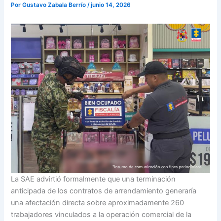
Por
Gustavo Zabala Berrío
/
junio 14, 2026
La SAE advirtió formalmente que una terminación
anticipada de los contratos de arrendamiento generaría
una afectación directa sobre aproximadamente 260
trabajadores vinculados a la operación comercial de la