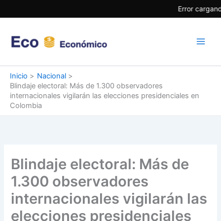
Ir
Error cargand
al
contenido
Inicio
Nacional
Blindaje electoral: Más de 1.300 observadores
internacionales vigilarán las elecciones presidenciales en
Colombia
Blindaje electoral: Más de
1.300 observadores
internacionales vigilarán las
elecciones presidenciales