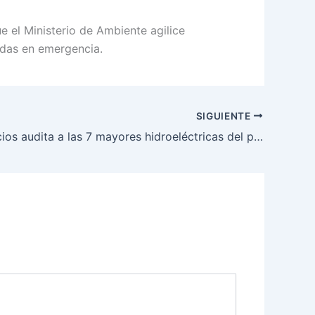
e el Ministerio de Ambiente agilice
adas en emergencia.
SIGUIENTE
Superservicios audita a las 7 mayores hidroeléctricas del país por manejo de embalses y precios de energía