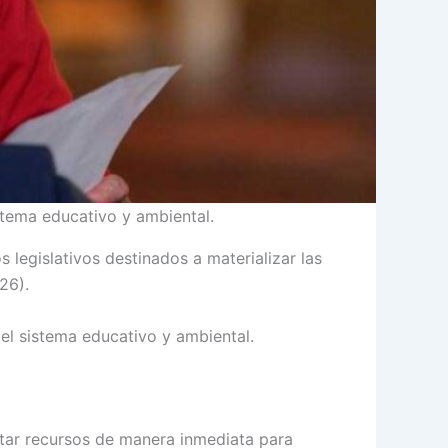
istema educativo y ambiental.
 legislativos destinados a materializar las
026).
 el sistema educativo y ambiental.
aptar recursos de manera inmediata para