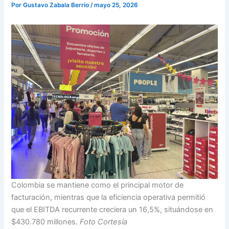
Por
Gustavo Zabala Berrío
/
mayo 25, 2026
Colombia se mantiene como el principal motor de
facturación, mientras que la eficiencia operativa permitió
que el EBITDA recurrente creciera un 16,5%, situándose en
$430.780 millones.
Foto Cortesía