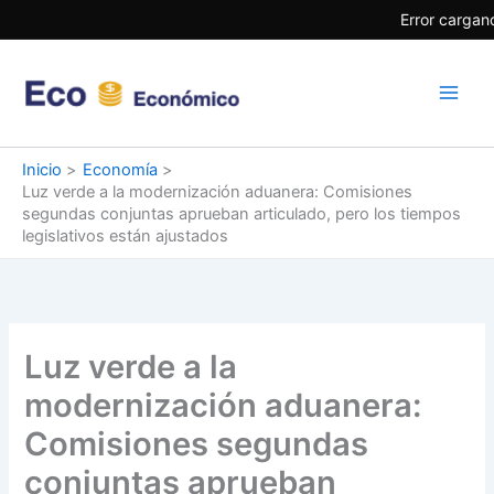
Ir
Error cargand
al
contenido
Inicio
Economía
Luz verde a la modernización aduanera: Comisiones
segundas conjuntas aprueban articulado, pero los tiempos
legislativos están ajustados
Luz verde a la
modernización aduanera:
Comisiones segundas
conjuntas aprueban